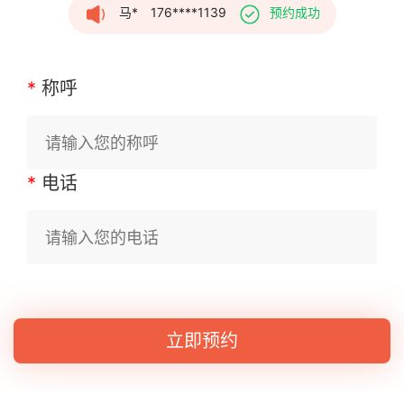
马*
176****1139
预约成功
加*信
136****3264
预约成功
*
称呼
肖*军
135****2033
预约成功
*
电话
刘*峰
138****2543
预约成功
李*生
189****8615
预约成功
立即预约
周*生
135****9000
预约成功