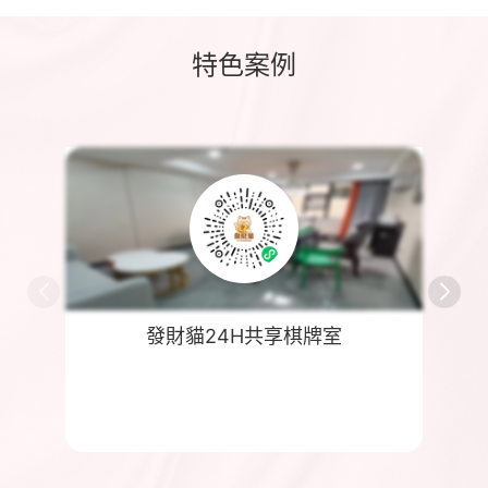
李*
137****8665
预约成功
特色案例
王*生
134****5970
预约成功
王*举
180****0788
预约成功
刘*
136****8463
预约成功
發財貓24H共享棋牌室
彭*
135****8919
预约成功
肖*生
134****8099
预约成功