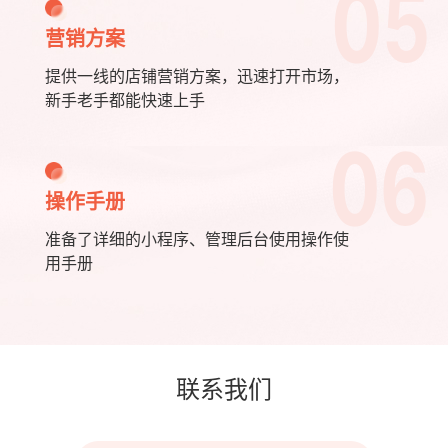
05
营销方案
提供一线的店铺营销方案，迅速打开市场，
新手老手都能快速上手
06
杜*全
134****9983
预约成功
操作手册
张*
182****2087
预约成功
准备了详细的小程序、管理后台使用操作使
用手册
李*
185****9805
预约成功
招*板
130****3088
预约成功
联系我们